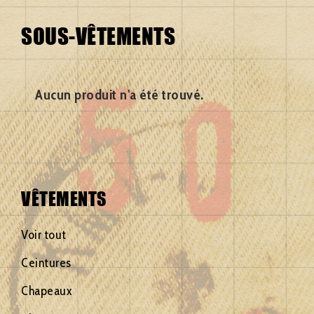
Bulgarie
Hongrie
Serbie
SOUS-VÊTEMENTS
Corée du
Italie
Slovaquie
sud
Norvège
Suède
Croatie
Pologne
Suisse
Aucun produit n'a été trouvé.
Danemark
République
Canada
Espagne
tchèque
Portugal
Etat-unis
Roumanie
Turquie
Finlande
Voir tout
VÊTEMENTS
Voir tout
Ceintures
Chapeaux