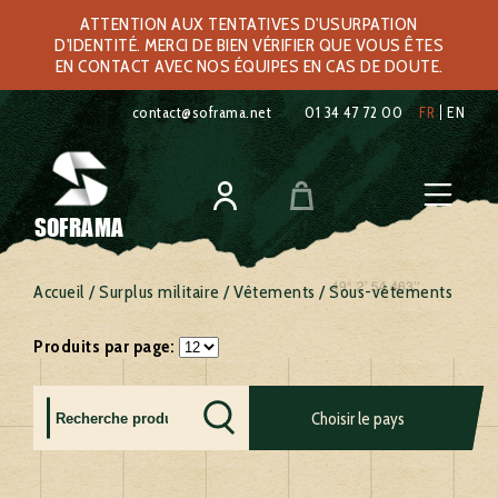
ATTENTION AUX TENTATIVES D'USURPATION
D'IDENTITÉ. MERCI DE BIEN VÉRIFIER QUE VOUS ÊTES
EN CONTACT AVEC NOS ÉQUIPES EN CAS DE DOUTE.
contact@soframa.net
01 34 47 72 00
FR
EN
SOFRAMA
Accueil
/
Surplus militaire
/
Vêtements
/ Sous-vêtements
Produits par page:
Allemagne
France
Royaume
Choisir le pays
Autriche
Grèce
uni
Belgique
Hollande
Russie