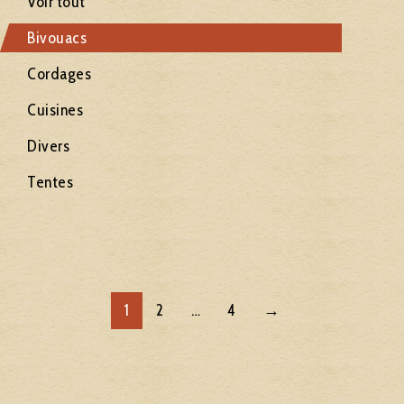
Voir tout
Bivouacs
Cordages
Cuisines
Divers
Tentes
1
2
…
4
→