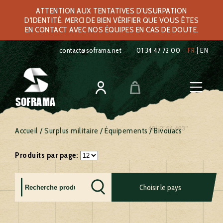
ATTENTION AUX TENTATIVES D'USURPATION
D'IDENTITÉ. MERCI DE BIEN VÉRIFIER QUE VOUS ÊTES
EN CONTACT AVEC NOS ÉQUIPES EN CAS DE DOUTE.
contact@soframa.net
01 34 47 72 00
FR
EN
SOFRAMA
Accueil
/
Surplus militaire
/
Équipements
/ Bivouacs
Produits par page:
Allemagne
France
Royaume
Choisir le pays
Autriche
Grèce
uni
Belgique
Hollande
Russie