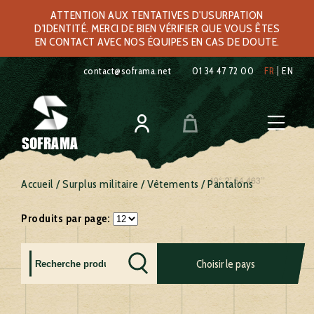
ATTENTION AUX TENTATIVES D'USURPATION
D'IDENTITÉ. MERCI DE BIEN VÉRIFIER QUE VOUS ÊTES
EN CONTACT AVEC NOS ÉQUIPES EN CAS DE DOUTE.
contact@soframa.net
01 34 47 72 00
FR
EN
SOFRAMA
Accueil
/
Surplus militaire
/
Vêtements
/ Pantalons
Produits par page:
Allemagne
France
Royaume
Choisir le pays
Autriche
Grèce
uni
Belgique
Hollande
Russie