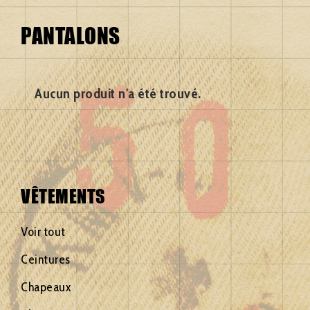
Bulgarie
Hongrie
Serbie
PANTALONS
Corée du
Italie
Slovaquie
sud
Norvège
Suède
Croatie
Pologne
Suisse
Aucun produit n'a été trouvé.
Danemark
République
Canada
Espagne
tchèque
Portugal
Etat-unis
Roumanie
Turquie
Finlande
Voir tout
VÊTEMENTS
Voir tout
Ceintures
Chapeaux