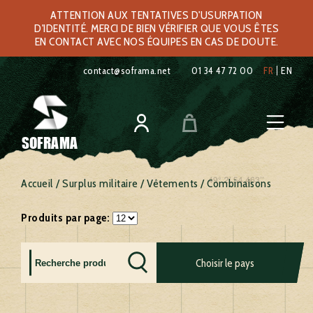
ATTENTION AUX TENTATIVES D'USURPATION
D'IDENTITÉ. MERCI DE BIEN VÉRIFIER QUE VOUS ÊTES
EN CONTACT AVEC NOS ÉQUIPES EN CAS DE DOUTE.
contact@soframa.net
01 34 47 72 00
FR
EN
SOFRAMA
Accueil
/
Surplus militaire
/
Vêtements
/ Combinaisons
Produits par page:
Allemagne
France
Royaume
Choisir le pays
Autriche
Grèce
uni
Belgique
Hollande
Russie