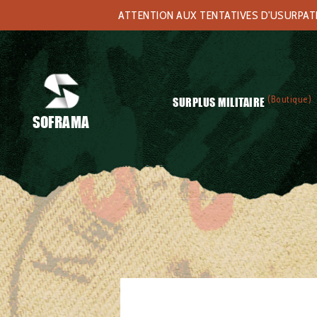
ATTENTION AUX TENTATIVES D'USURPATIO
(Boutique)
SURPLUS MILITAIRE
SOFRAMA
Accueil
/
Surplus militaire
/
Équipements
/ Coussin gonflable 