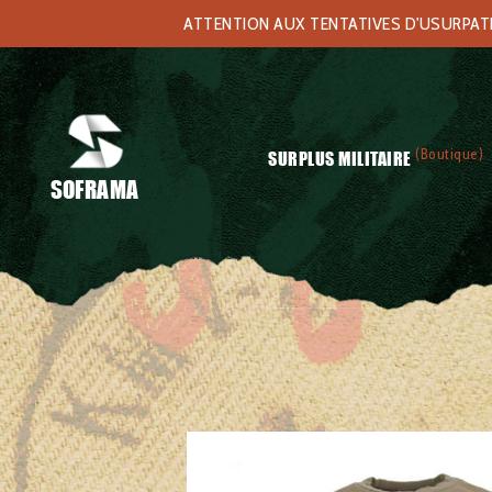
ATTENTION AUX TENTATIVES D'USURPATIO
(Boutique)
SURPLUS MILITAIRE
SOFRAMA
Accueil
/
Surplus militaire
/
Vêtements
/
Sous-vêtements
/ T-