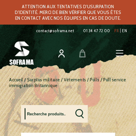
ATTENTION AUX TENTATIVES D'USURPATION
D'IDENTITÉ. MERCI DE BIEN VÉRIFIER QUE VOUS ÊTES
EN CONTACT AVEC NOS ÉQUIPES EN CAS DE DOUTE.
contact@soframa.net
01 34 47 72 00
FR
EN
SOFRAMA
Accueil
/
Surplus militaire
/
Vêtements
/
Pulls
/ Pull service
immigration Britannique