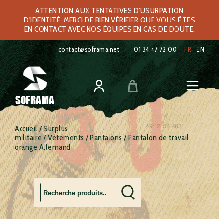
ATTENTION AUX TENTATIVES D'USURPATION
D'IDENTITÉ. MERCI DE BIEN VÉRIFIER QUE VOUS ÊTES
EN CONTACT AVEC NOS ÉQUIPES EN CAS DE DOUTE.
contact@soframa.net
01 34 47 72 00
FR
EN
SOFRAMA
Accueil
/
Surplus
militaire
/
Vêtements
/
Pantalons
/ Pantalon de travail
orange Allemand