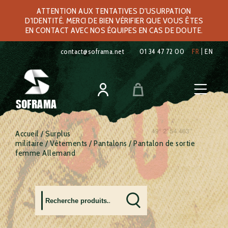
ATTENTION AUX TENTATIVES D'USURPATION
D'IDENTITÉ. MERCI DE BIEN VÉRIFIER QUE VOUS ÊTES
EN CONTACT AVEC NOS ÉQUIPES EN CAS DE DOUTE.
contact@soframa.net
01 34 47 72 00
FR
EN
SOFRAMA
Accueil
/
Surplus
militaire
/
Vêtements
/
Pantalons
/ Pantalon de sortie
femme Allemand