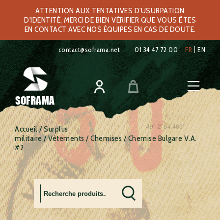
ATTENTION AUX TENTATIVES D'USURPATION
D'IDENTITÉ. MERCI DE BIEN VÉRIFIER QUE VOUS ÊTES
EN CONTACT AVEC NOS ÉQUIPES EN CAS DE DOUTE.
contact@soframa.net
01 34 47 72 00
FR
EN
SOFRAMA
Accueil
/
Surplus
militaire
/
Vêtements
/
Chemises
/ Chemise Bulgare V.A.
#2