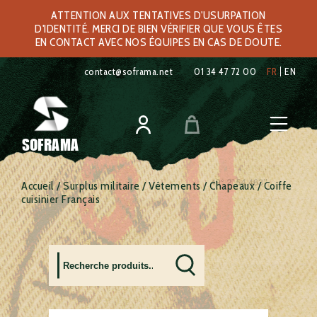
ATTENTION AUX TENTATIVES D'USURPATION
D'IDENTITÉ. MERCI DE BIEN VÉRIFIER QUE VOUS ÊTES
EN CONTACT AVEC NOS ÉQUIPES EN CAS DE DOUTE.
contact@soframa.net
01 34 47 72 00
FR
EN
SOFRAMA
Accueil
/
Surplus militaire
/
Vêtements
/
Chapeaux
/ Coiffe
cuisinier Français