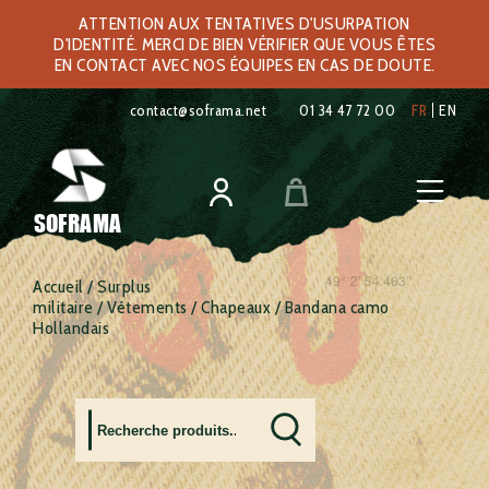
ATTENTION AUX TENTATIVES D'USURPATION
D'IDENTITÉ. MERCI DE BIEN VÉRIFIER QUE VOUS ÊTES
EN CONTACT AVEC NOS ÉQUIPES EN CAS DE DOUTE.
contact@soframa.net
01 34 47 72 00
FR
EN
SOFRAMA
Accueil
/
Surplus
militaire
/
Vêtements
/
Chapeaux
/ Bandana camo
Hollandais