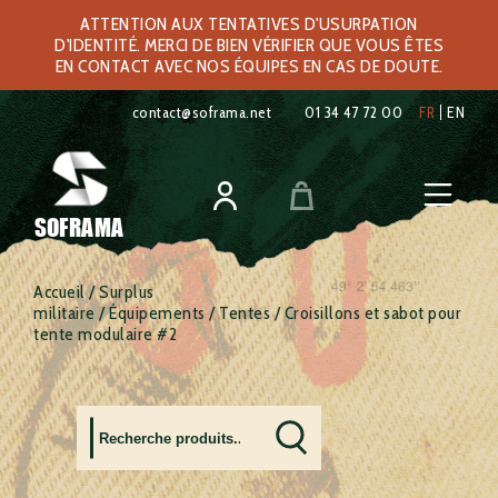
ATTENTION AUX TENTATIVES D'USURPATION
D'IDENTITÉ. MERCI DE BIEN VÉRIFIER QUE VOUS ÊTES
EN CONTACT AVEC NOS ÉQUIPES EN CAS DE DOUTE.
contact@soframa.net
01 34 47 72 00
FR
EN
SOFRAMA
Accueil
/
Surplus
militaire
/
Équipements
/
Tentes
/ Croisillons et sabot pour
tente modulaire #2