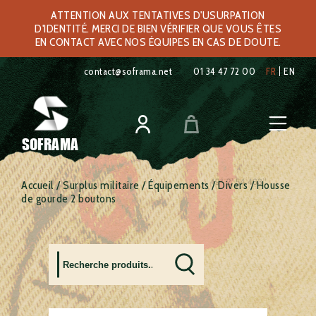
ATTENTION AUX TENTATIVES D'USURPATION
D'IDENTITÉ. MERCI DE BIEN VÉRIFIER QUE VOUS ÊTES
EN CONTACT AVEC NOS ÉQUIPES EN CAS DE DOUTE.
contact@soframa.net
01 34 47 72 00
FR
EN
SOFRAMA
Accueil
/
Surplus militaire
/
Équipements
/
Divers
/ Housse
de gourde 2 boutons