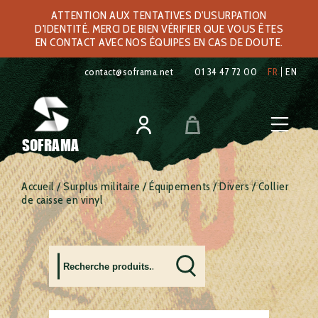
ATTENTION AUX TENTATIVES D'USURPATION
D'IDENTITÉ. MERCI DE BIEN VÉRIFIER QUE VOUS ÊTES
EN CONTACT AVEC NOS ÉQUIPES EN CAS DE DOUTE.
contact@soframa.net
01 34 47 72 00
FR
EN
SOFRAMA
Accueil
/
Surplus militaire
/
Équipements
/
Divers
/ Collier
de caisse en vinyl