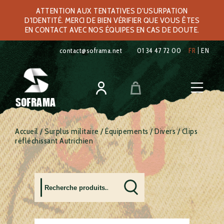
ATTENTION AUX TENTATIVES D'USURPATION
D'IDENTITÉ. MERCI DE BIEN VÉRIFIER QUE VOUS ÊTES
EN CONTACT AVEC NOS ÉQUIPES EN CAS DE DOUTE.
contact@soframa.net
01 34 47 72 00
FR
EN
SOFRAMA
Accueil
/
Surplus militaire
/
Équipements
/
Divers
/ Clips
réfléchissant Autrichien