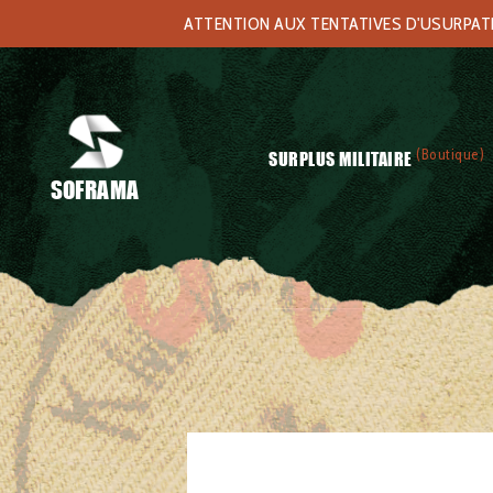
ATTENTION AUX TENTATIVES D'USURPATIO
(Boutique)
SURPLUS MILITAIRE
SOFRAMA
Accueil
/
Surplus militaire
/
Équipements
/ Sangle courte Al