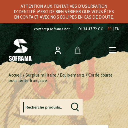
ATTENTION AUX TENTATIVES D'USURPATION
D'IDENTITÉ. MERCI DE BIEN VÉRIFIER QUE VOUS ÊTES
EN CONTACT AVEC NOS ÉQUIPES EN CAS DE DOUTE.
contact@soframa.net
01 34 47 72 00
FR
EN
SOFRAMA
Accueil
/
Surplus militaire
/
Équipements
/ Corde courte
pour tente française