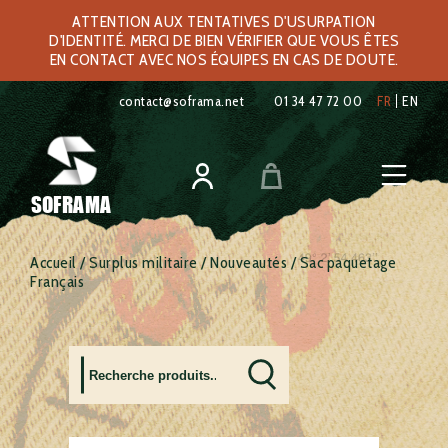
ATTENTION AUX TENTATIVES D'USURPATION
D'IDENTITÉ. MERCI DE BIEN VÉRIFIER QUE VOUS ÊTES
EN CONTACT AVEC NOS ÉQUIPES EN CAS DE DOUTE.
contact@soframa.net
01 34 47 72 00
FR
EN
SOFRAMA
Accueil
/
Surplus militaire
/
Nouveautés
/ Sac paquetage
Français